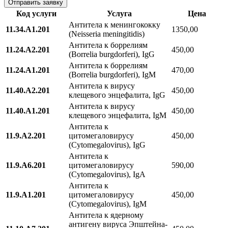
Код услуги
Услуга
Цена
Антитела к менингококку
11.34.A1.201
1350,00
(Neisseria meningitidis)
Антитела к боррелиям
11.24.A2.201
450,00
(Borrelia burgdorferi), IgG
Антитела к боррелиям
11.24.A1.201
470,00
(Borrelia burgdorferi), IgM
Антитела к вирусу
11.40.A2.201
450,00
клещевого энцефалита, IgG
Антитела к вирусу
11.40.A1.201
450,00
клещевого энцефалита, IgM
Антитела к
11.9.A2.201
цитомегаловирусу
450,00
(Cytomegalovirus), IgG
Антитела к
11.9.A6.201
цитомегаловирусу
590,00
(Cytomegalovirus), IgA
Антитела к
11.9.A1.201
цитомегаловирусу
450,00
(Cytomegalovirus), IgM
Антитела к ядерному
антигену вируса Эпштейна-