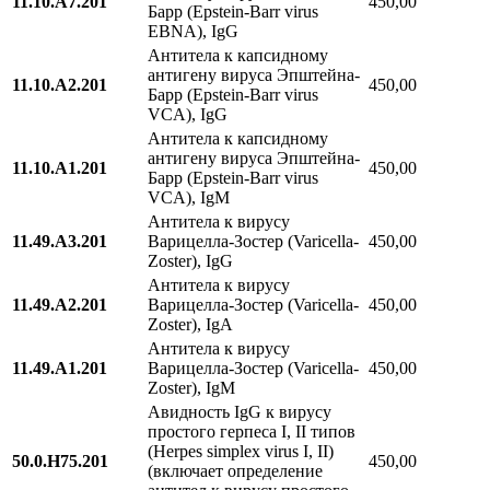
11.10.A7.201
450,00
Барр (Epstein-Barr virus
EBNA), IgG
Антитела к капсидному
антигену вируса Эпштейна-
11.10.A2.201
450,00
Барр (Epstein-Barr virus
VCA), IgG
Антитела к капсидному
антигену вируса Эпштейна-
11.10.A1.201
450,00
Барр (Epstein-Barr virus
VCA), IgM
Антитела к вирусу
11.49.A3.201
Варицелла-Зостер (Varicella-
450,00
Zoster), IgG
Антитела к вирусу
11.49.A2.201
Варицелла-Зостер (Varicella-
450,00
Zoster), IgA
Антитела к вирусу
11.49.A1.201
Варицелла-Зостер (Varicella-
450,00
Zoster), IgM
Авидность IgG к вирусу
простого герпеса I, II типов
(Herpes simplex virus I, II)
50.0.H75.201
450,00
(включает определение