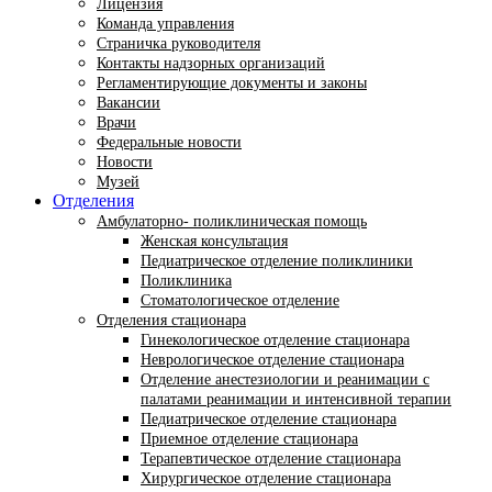
Лицензия
Команда управления
Страничка руководителя
Контакты надзорных организаций
Регламентирующие документы и законы
Вакансии
Врачи
Федеральные новости
Новости
Музей
Отделения
Амбулаторно- поликлиническая помощь
Женская консультация
Педиатрическое отделение поликлиники
Поликлиника
Стоматологическое отделение
Отделения стационара
Гинекологическое отделение стационара
Неврологическое отделение стационара
Отделение анестезиологии и реанимации с
палатами реанимации и интенсивной терапии
Педиатрическое отделение стационара
Приемное отделение стационара
Терапевтическое отделение стационара
Хирургическое отделение стационара