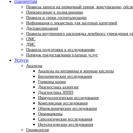
Пациентам
Правила записи на первичный прием, консультацию, обсл
Прикрепление к поликлиннике
Правила и сроки госпитализации
Информация о лекарствах для льготных категорий
Диспансеризация
Правила внутреннего распорядка лечебного учреждения д
ОМС
ДМС
Правила подготовки к исследованиям
Порядок предоставления платных услуг
Услуги
Анализы
Анализы на витамины и жирные кислоты
Биохимические исследования
Гормоны крови
Диагностика аллергии
Диагностика ЗППП
Иммунологические исследования
Комплексные исследования
Общеклинические исследования
Онкомаркеры
Серологические исследования
Цитологические исследования
Гинекология