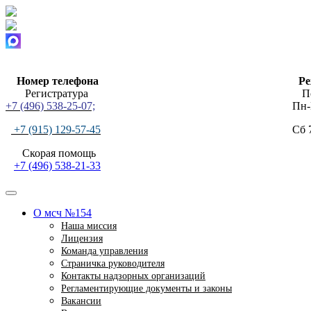
Номер телефона
Ре
Регистратура Поли
+7 (496) 538-25-07;
Пн-Пт
+7 (915) 129-57-45
Сб 
Скорая п
+7 (496) 538-21-33
О мсч №154
Наша миссия
Лицензия
Команда управления
Страничка руководителя
Контакты надзорных организаций
Регламентирующие документы и законы
Вакансии