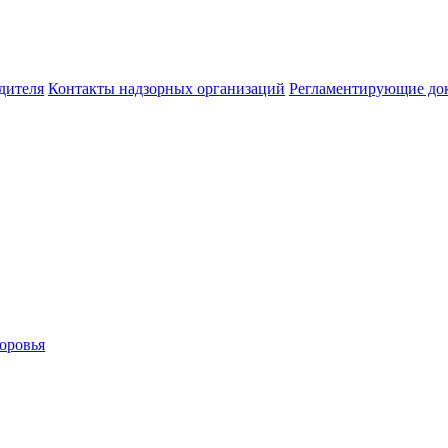
дителя
Контакты надзорных организаций
Регламентирующие до
оровья