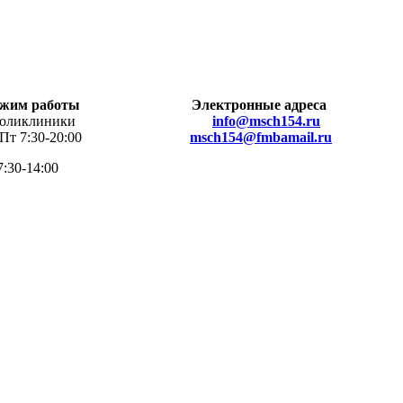
жим работы
Электронные адреса
клиники
info@msch154.ru
 7:30-20:00
msch154@fmbamail.ru
7:30-14:00
омощь