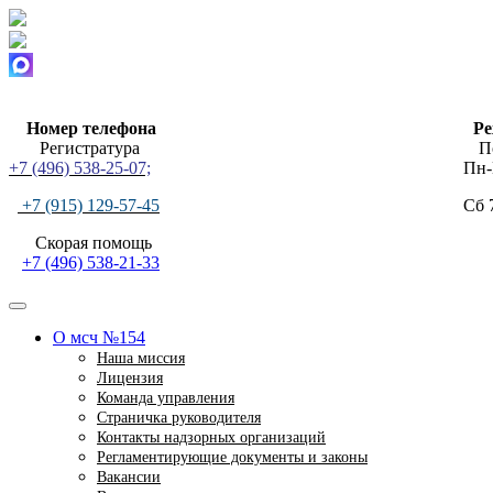
Номер телефона
Ре
Регистратура Поли
+7 (496) 538-25-07;
Пн-Пт
+7 (915) 129-57-45
Сб 
Скорая п
+7 (496) 538-21-33
О мсч №154
Наша миссия
Лицензия
Команда управления
Страничка руководителя
Контакты надзорных организаций
Регламентирующие документы и законы
Вакансии