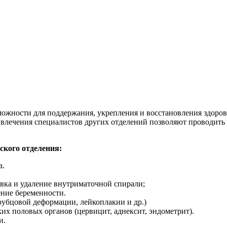
можности для поддержания, укрепления и восстановления здоро
влечения специалистов других отделений позволяют проводить
ского отделения:
а.
вка и удаление внутриматочной спирали;
ение беременности.
рубцовой деформации, лейкоплакии и др.)
х половых органов (цервицит, аднексит, эндометрит).
и.