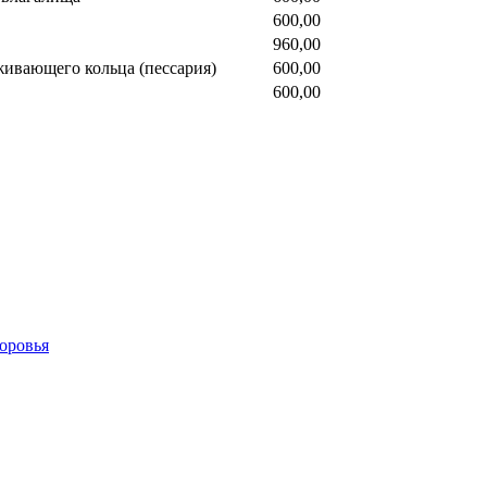
600,00
960,00
живающего кольца (пессария)
600,00
600,00
оровья