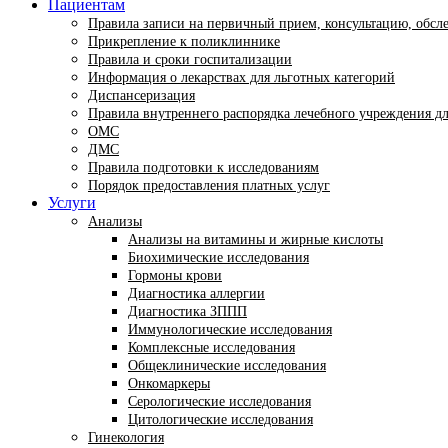
Пациентам
Правила записи на первичный прием, консультацию, обсл
Прикрепление к поликлиннике
Правила и сроки госпитализации
Информация о лекарствах для льготных категорий
Диспансеризация
Правила внутреннего распорядка лечебного учреждения д
ОМС
ДМС
Правила подготовки к исследованиям
Порядок предоставления платных услуг
Услуги
Анализы
Анализы на витамины и жирные кислоты
Биохимические исследования
Гормоны крови
Диагностика аллергии
Диагностика ЗППП
Иммунологические исследования
Комплексные исследования
Общеклинические исследования
Онкомаркеры
Серологические исследования
Цитологические исследования
Гинекология