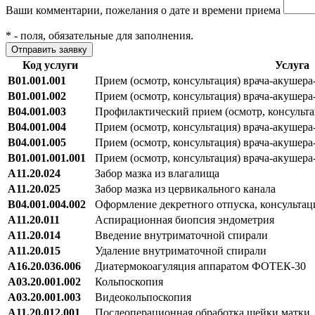
Ваши комментарии, пожелания о дате и времени приема
*
- поля, обязательные для заполнения.
Код услуги
Услуга
В01.001.001
Прием (осмотр, консультация) врача-акушер
В01.001.002
Прием (осмотр, консультация) врача-акушер
В04.001.003
Профилактический прием (осмотр, консульта
В04.001.004
Прием (осмотр, консультация) врача-акушер
В04.001.005
Прием (осмотр, консультация) врача-акушер
В01.001.001.001
Прием (осмотр, консультация) врача-акушера
А11.20.024
Забор мазка из влагалища
А11.20.025
Забор мазка из цервикального канала
В04.001.004.002
Оформление декретного отпуска, консультац
А11.20.011
Аспирационная биопсия эндометрия
А11.20.014
Введение внутриматочной спирали
А11.20.015
Удаление внутриматочной спирали
A16.20.036.006
Диатермокоагуляция аппаратом ФОТЕК-30
А03.20.001.002
Кольпоскопия
А03.20.001.003
Видеокольпоскопия
A11.20.012.001
Послеоперационная обработка шейки матки,