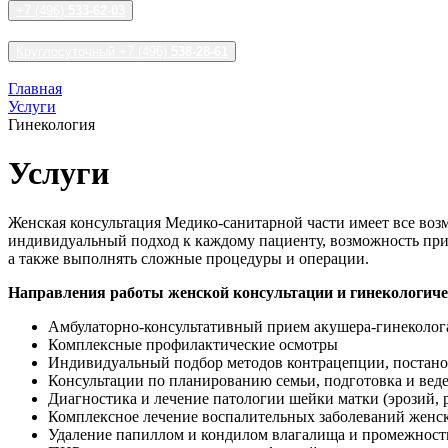
+7 (496)
533-62-03
Круглосуточный +7 (496)
538-28-61
Главная
Услуги
Гинекология
Услуги
Женская консультация Медико-санитарной части имеет все воз
индивидуальный подход к каждому пациенту, возможность при
а также выполнять сложные процедуры и операции.
Направления работы женской консультации и гинекологиче
Амбулаторно-консультативный прием акушера-гинеколог
Комплексные профилактические осмотры
Индивидуальный подбор методов контрацепции, постано
Консультации по планированию семьи, подготовка и вед
Диагностика и лечение патологии шейки матки (эрозий, 
Комплексное лечение воспалительных заболеваний женски
Удаление папиллом и кондилом влагалища и промежност