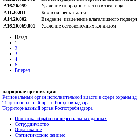
А16.20.059
Удаление инородных тел из влагалища
А11.20.011
Биопсия шейки матки
А14.20.002
Введение, извлечение влагалищного поддер
A16.20.069.001
Удаление остроконечных кондилом
Назад
1
2
3
4
6
Вперед
надзорные организации:
Региональный орган исполнительной власти в сфере охраны зд
Территориальный орган Росздравнадзора
Территориальный орган Роспотребнадзора
Политика обработки персональных данных
Сотрудничество
Образование
Статистические данные