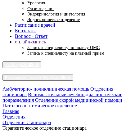
Урология
Физиотерапия
Эндокринология и диетология
Эндоскопическое отделение
Расписание врачей
Контакты
Вопрос - Ответ
онлайн-запись
Запись к специалисту по полису ОМС
Запись к специалисту на платный прием
+7 (496)
533-62-03
Круглосуточный +7 (496)
538-28-61
Амбулаторно- поликлиническая помощь
Отделения
стационара
Вспомогательные лечебно-диагностические
подразделения
Отделение скорой медицинской помощи
Патологоанатомическое отделение
Главная
Отделения
Отделения стационара
Терапевтическое отделение стационара