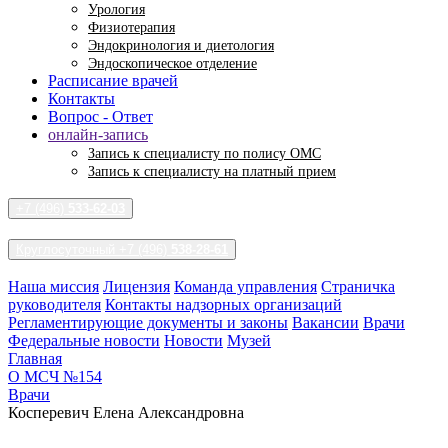
Урология
Физиотерапия
Эндокринология и диетология
Эндоскопическое отделение
Расписание врачей
Контакты
Вопрос - Ответ
онлайн-запись
Запись к специалисту по полису ОМС
Запись к специалисту на платный прием
+7 (496)
533-62-03
Круглосуточный +7 (496)
538-28-61
Наша миссия
Лицензия
Команда управления
Страничка
руководителя
Контакты надзорных организаций
Регламентирующие документы и законы
Вакансии
Врачи
Федеральные новости
Новости
Музей
Главная
О МСЧ №154
Врачи
Косперевич Елена Александровна