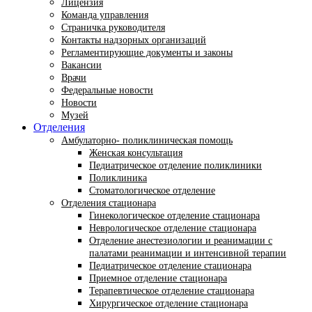
Лицензия
Команда управления
Страничка руководителя
Контакты надзорных организаций
Регламентирующие документы и законы
Вакансии
Врачи
Федеральные новости
Новости
Музей
Отделения
Амбулаторно- поликлиническая помощь
Женская консультация
Педиатрическое отделение поликлиники
Поликлиника
Стоматологическое отделение
Отделения стационара
Гинекологическое отделение стационара
Неврологическое отделение стационара
Отделение анестезиологии и реанимации с
палатами реанимации и интенсивной терапии
Педиатрическое отделение стационара
Приемное отделение стационара
Терапевтическое отделение стационара
Хирургическое отделение стационара