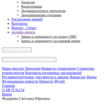
Урология
Физиотерапия
Эндокринология и диетология
Эндоскопическое отделение
Расписание врачей
Контакты
Вопрос - Ответ
онлайн-запись
Запись к специалисту по полису ОМС
Запись к специалисту на платный прием
+7 (496)
533-62-03
Круглосуточный +7 (496)
538-28-61
Наша миссия
Лицензия
Команда управления
Страничка
руководителя
Контакты надзорных организаций
Регламентирующие документы и законы
Вакансии
Врачи
Федеральные новости
Новости
Музей
Главная
О МСЧ №154
Врачи
Федорова Светлана Юрьевна